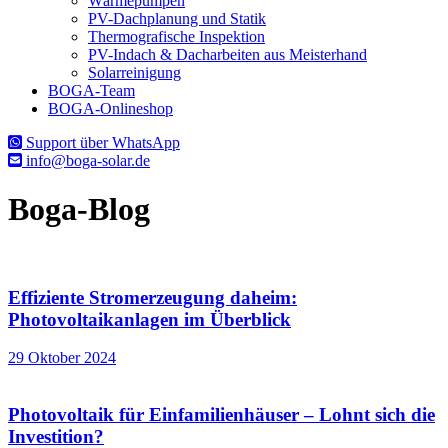
Wärmepumpen
PV-Dachplanung und Statik
Thermografische Inspektion
PV-Indach & Dacharbeiten aus Meisterhand
Solarreinigung
BOGA-Team
BOGA-Onlineshop
Support über WhatsApp
info@boga-solar.de
Boga-Blog
Effiziente Stromerzeugung daheim:
Photovoltaikanlagen im Überblick
29 Oktober 2024
Photovoltaik für Einfamilienhäuser – Lohnt sich die
Investition?