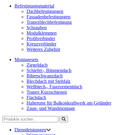
Befestigungsmaterial
Dachbefestigungen
Fassadenbefestigungen
Trapezblechbefestigung
Schrauben
Modulklemmen
Profilverbinder
Kreuzverbinder
Weiteres Zubehör
Montagesets
Ziegeldach
Schiefer-, Bitumendach
Biberschwanzdach
Blechdach mit Stehfalz
Wellblech-, Faserzementdach
Trapez Kurzschienen
Flachdach
Halterung für Balkonkraftwerk am Geländer
Zaun- und Wandmontage
Suchen
nach:
Dienstleistungen