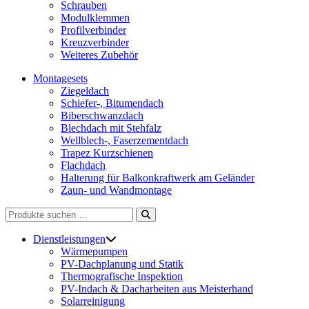
Schrauben
Modulklemmen
Profilverbinder
Kreuzverbinder
Weiteres Zubehör
Montagesets
Ziegeldach
Schiefer-, Bitumendach
Biberschwanzdach
Blechdach mit Stehfalz
Wellblech-, Faserzementdach
Trapez Kurzschienen
Flachdach
Halterung für Balkonkraftwerk am Geländer
Zaun- und Wandmontage
Suchen
nach:
Dienstleistungen
Wärmepumpen
PV-Dachplanung und Statik
Thermografische Inspektion
PV-Indach & Dacharbeiten aus Meisterhand
Solarreinigung