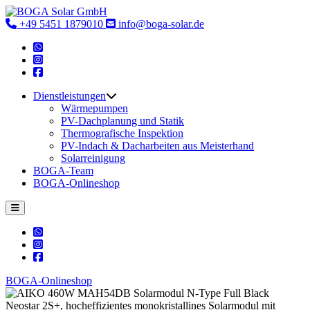
Skip
to
‎+49 5451 1879010
info@boga-solar.de
content
Dienstleistungen
Wärmepumpen
PV-Dachplanung und Statik
Thermografische Inspektion
PV-Indach & Dacharbeiten aus Meisterhand
Solarreinigung
BOGA-Team
BOGA-Onlineshop
BOGA-Onlineshop